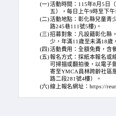
(一)
活動時間：115年8月5日
五），每日上午9時至下午
(二)
活動地點：彰化縣兒童青少
路245巷111號5樓)。
(三)
招募對象：凡設籍彰化縣
少，年滿11歲至未滿18歲
(四)
活動費用：全額免費，含
(五)
報名方式：採紙本報名或
可掃描或翻拍後，以電子
寄至YMCA員林跨齡社區
路二段281號4樓）。
(六)
線上報名網址：https://reurl.