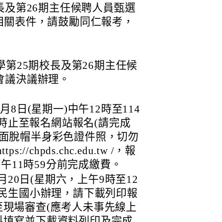
長及第26期主任候聘人員甄選
相關表件，請鼓勵同仁報考，
學第25期校長及第26期主任候
會議決議辦理。
月8日(星期一)中午12時至114
午3時止至報名網站報名(請完成
正面脫帽半身彩色證件照，切勿
/chpds.chc.edu.tw /，報
下午11時59分前完成繳費。
2月20日(星期六，上午9時至12
縣民生國小辦理，請下載列印報
現場審查(應考人未事先線上
料填寫並下載資料列印及完成