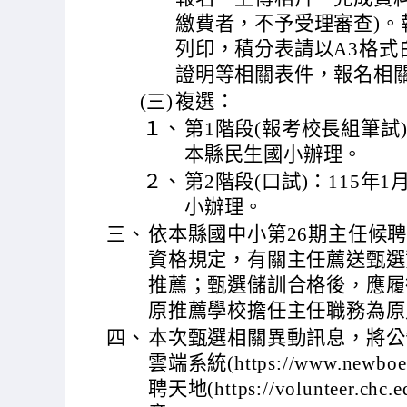
繳費者，不予受理審查)。
列印，積分表請以A3格式
證明等相關表件，報名相
(三)
複選：
１、
第1階段(報考校長組筆試)
本縣民生國小辦理。
２、
第2階段(口試)：115年
小辦理。
三、
依本縣國中小第26期主任候
資格規定，有關主任薦送甄選
推薦；甄選儲訓合格後，應履
原推薦學校擔任主任職務為原
四、
本次甄選相關異動訊息，將公
雲端系統(https://www.newbo
聘天地(https://volunteer.c