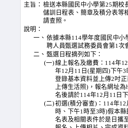
主旨：
檢送本縣國民中小學第25期校
儲訓日程表、簡章及積分表等
請查照。
說明：
一、
依據本縣114學年度國民中小
聘人員甄選試務委員會第1次
二、
甄選日程摘列如下：
(一)
線上報名及繳費：114年12
年12月11日(星期四)下
登錄基本資料並上傳2吋
上傳生活照)，報名網址為https:/
名後請於114年12月11日
(二)
初選(積分審查)：114年1
時、下午1時至3時)假本
名表及相關表件於是日攜至
報名、上傳相片、完成資