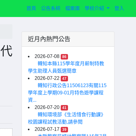
(current)
首頁
公告系統
檔案庫
學校介紹
登入
近月內熱門公告
長代
2026-07-08
86
轉知本縣115學年度月薪制特教
學生助理人員甄選簡章
2026-07-22
47
轉知行政公告11506123有關115
學年度上學期09-01月特色遊學課程
資...
2026-07-20
41
轉知環境部《生活惜食行動課》
校園課程試教活動,請參閱
2026-07-17
39