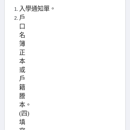
入學通知單
。
戶
口
名
簿
正
本
或
戶
籍
謄
本。
(四)
填