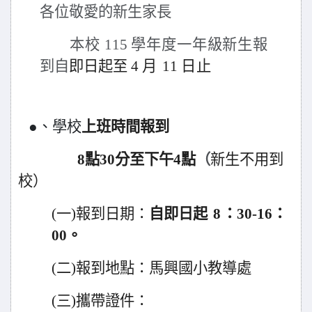
各位敬愛的新生家
長
本校
115
學年度一年級新生報
到
自
即日起至 4
月
11
日止
●、學校
上班時間報到
8
點30分至下午4點
（
新生不用到
校
）
(
一)報到日期：
自即日起
8
：30-16：
00
。
(
二)報到地點：馬興國小教導處
(
三)攜帶證件
：