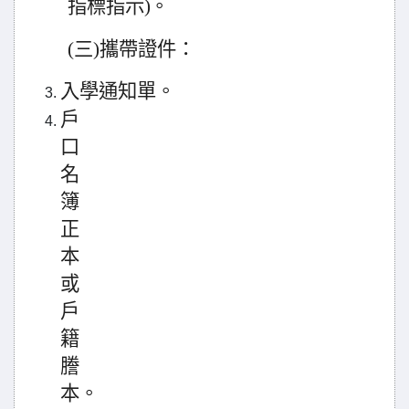
指
標指示)。
(
三)攜帶證件
：
入學通知單
。
戶
口
名
簿
正
本
或
戶
籍
謄
本。