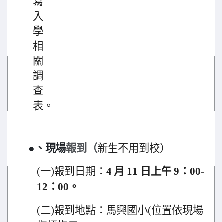
寫
入
學
相
關
調
查
表。
●、現場
報到（
新生不用到校
）
(
一)報到日期：
4
月
11
日上午
9
：00-
12：00
。
(
二)報到地點：馬興國小(位置依現場