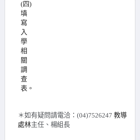
(四)
填
寫
入
學
相
關
調
查
表。
＊如有疑問請電洽：(04)7526247
教導
處林
主任、楊組長