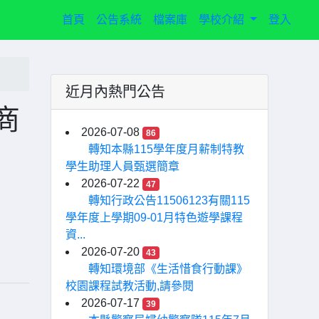
(current)
首頁
公告系統
檔案庫
學校介紹
登入
近月內熱門公告
商
2026-07-08
86
轉知本縣115學年度月薪制特教
學生助理人員甄選簡章
2026-07-22
47
轉知行政公告11506123有關115
學年度上學期09-01月特色遊學課程
資...
2026-07-20
43
轉知環境部《生活惜食行動課》
校園課程試教活動,請參閱
2026-07-17
39