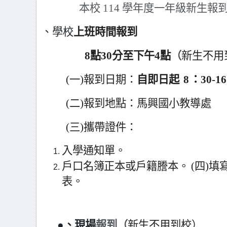
本校
114
學年度一年級新生報
、學校
上班時間報到
8
點30分至下午4點
（
新生不用
(
一)報到日期：
自即日起
8
：30-1
(
二)報到地點：馬興國小教導處
(
三)攜帶證件
：
入學通知單
。
戶口名簿正本或戶籍謄本。 (四)填
表。
●、現場
報到（
新生不用到校
）