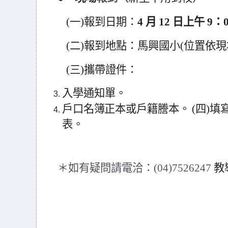
(
一)報到日期：
4
月
12
日上午
9
：0
(
二)報到地點：馬興國小(位置依
(
三)攜帶證件
：
入學通知單
。
戶口名簿正本或戶籍謄本。 (四)填
表。
＊如有疑問請電洽：(04)7526247
教