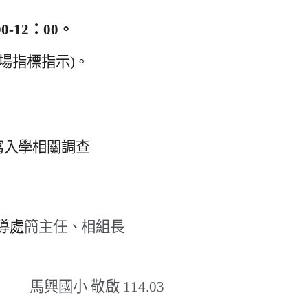
0-12：00
。
現場指
標指示)。
寫入學相關調查
導處
簡主任、相組長
馬興國
小 敬啟
114.03