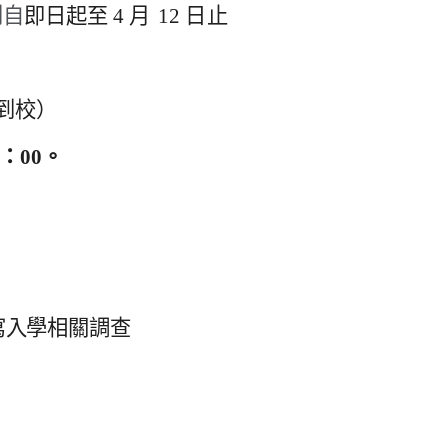
到
自
即日起至 4
月
12
日止
到校
）
6：00
。
寫入學相關調查