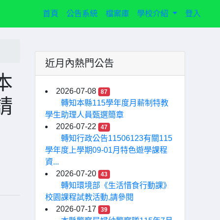
(current)
首頁
公告系統
檔案庫
學校介紹
登入
近月內熱門公告
本
2026-07-08
87
請
轉知本縣115學年度月薪制特教
學生助理人員甄選簡章
2026-07-22
47
轉知行政公告11506123有關115
學年度上學期09-01月特色遊學課程
資...
2026-07-20
43
轉知環境部《生活惜食行動課》
校園課程試教活動,請參閱
2026-07-17
39