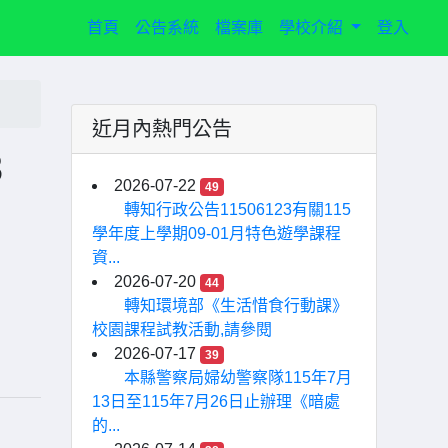
(current)
首頁
公告系統
檔案庫
學校介紹
登入
近月內熱門公告
3
2026-07-22
49
」
轉知行政公告11506123有關115
學年度上學期09-01月特色遊學課程
資...
2026-07-20
44
轉知環境部《生活惜食行動課》
校園課程試教活動,請參閱
2026-07-17
39
本縣警察局婦幼警察隊115年7月
13日至115年7月26日止辦理《暗處
的...