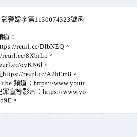
彰警婦字第1130074323號函
 頻道：
s://reurl.cc/DlbNEQ。
eurl.cc/8XbrLo。
url.cc/oyKN6l。
tps://reurl.cc/A2bEm8。
頻道：https://www.youtu
犯罪宣導影片：https://www.yo
nlo9E。