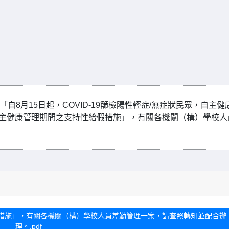
自8月15日起，COVID-19篩檢陽性輕症/無症狀民眾，自主健
自主健康管理期間之支持性給假措施」，有關各機關（構）學校人
措施」，有關各機關（構）學校人員差勤管理一案，請查照轉知並配合辦
理。.pdf