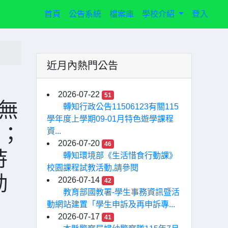
(current)
首頁
公告系統
檔案庫
學校介紹
登入
近月內熱門公告
日
2026-07-22
51
/無
轉知行政公告11506123有關115
學年度上學期09-01月特色遊學課程
日；
資...
2026-07-20
46
持
轉知環境部《生活惜食行動課》
校園課程試教活動,請參閱
勤
2026-07-14
42
教育部國教署-學生事務資訊暨活
動網站建置「學生申訴及再申訴專...
2026-07-17
41